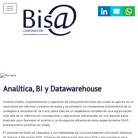
Pasar
al
Toggle navigation
contenido
principal
Analítica, BI y Datawarehouse
Análisis, diseño, implementación y operación de almacenes de datos, los cuales se aplican en la
realización de informes y análisis de datos y se considera un componente fundamental de la
inteligencia empresarial. Se trata, sobre todo, de un expediente completo de una organización,
más allá de la información transaccional y operacional, almacenado en una base de datos
diseñada para favorecer el análisis y la divulgación eficiente de datos (especialmente OLAP,
procesamiento analítico en línea).
El almacén de datos da respuesta a las necesidades de usuarios expertos, utilizando Sistemas
de Soporte a Decisiones (DSS), Sistemas de información ejecutiva (EIS) o herramientas para